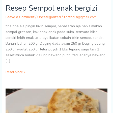
Resep Sempol enak bergizi
Leave a Comment
/
Uncategorized
/
t77tools@gmail.com
tiba tiba aja pingin bikin sempol, penasaran aja habis makan
sempol gratisan, kok anak anak pada suka, ternyata bikin
sendiri lebih enak lo….. ayo ikutan cobain bikin sempol sendiri.
Bahan-bahan 200 gr Daging dada ayam 250 gr Daging udang
250 gr wortel 250 gr telur puyuh 1 bks tepung sagu tani 2
saset mrica bubuk 7 siung bawang putih. tadi adanya bawang
[…]
Resep
Read More »
Sempol
enak
bergizi