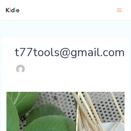
Skip
to
content
t77tools@gmail.com