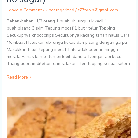
Leave a Comment
/
Uncategorized
/
t77tools@gmail.com
Bahan-bahan 1/2 orang 1 buah ubi ungu uk.kecil 1
buah pisang 3 sdm Tepung mocaf 1 butir telur Topping
Secukupnya chocochips Secukupnya kacang tanah halus Cara
Membuat Haluskan ubi ungu kukus dan pisang dengan garpu
Masukkan telur, tepung mocaf. Lalu aduk adonan hingga
merata Panas kan teflon terlebih dahulu. Dengan api kecil
Tuang adonan diteflon dan ratakan. Beri topping sesuai selera.
Resep
Read More »
Pizza
Ubi
Teflon
(Kudapan
sehat,
gluten
free
no