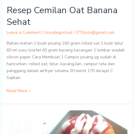
Resep Cemilan Oat Banana
Sehat
Leave a Comment
/
Uncategorized
/
t77tools@gmail.com
Bahan-bahan 1 buah pisang 160 gram rolled oat 1 butir telur
60 ml susu lowfat 60 gram kacang kacangan 1 lembar wadah
silicon paper Cara Membuat 1 Campur pisang yg sudah di
hancurkan, rolled oat, telur, kacang2an, campur rata dan
panggang dalam airfryer selama 20 menit 170 derajat C
Sajikan.
Resep
Read More »
Cemilan
Oat
Banana
Sehat