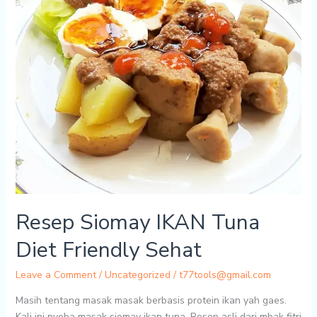
Resep Siomay IKAN Tuna
Diet Friendly Sehat
Leave a Comment
/
Uncategorized
/
t77tools@gmail.com
Masih tentang masak masak berbasis protein ikan yah gaes.
Kali ini nyoba masak siomay ikan tuna. Resep asli dari mbak fitri