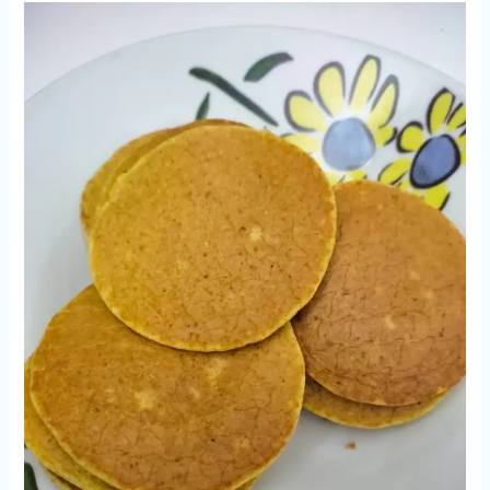
udang
tanpa
minyak