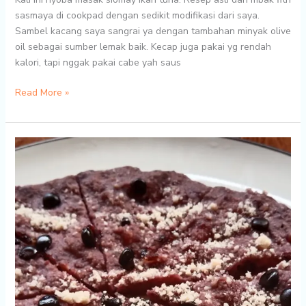
sasmaya di cookpad dengan sedikit modifikasi dari saya.
Sambel kacang saya sangrai ya dengan tambahan minyak olive
oil sebagai sumber lemak baik. Kecap juga pakai yg rendah
kalori, tapi nggak pakai cabe yah saus
Resep
Read More »
Siomay
IKAN
Tuna
Diet
Friendly
Sehat