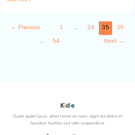
Bakwan
Jagung
Bumbu
←
Previous
1
…
34
35
36
Instan
…
54
Next
→
Quam quam lacus, amet lorem eu nunc, eget dui libero et
faucibus facilisis sed odio suspendisse