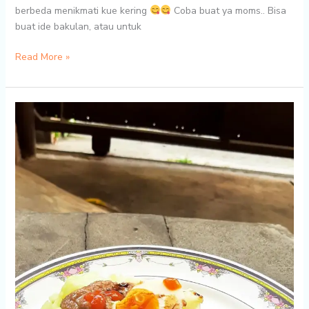
berbeda menikmati kue kering
Coba buat ya moms.. Bisa
buat ide bakulan, atau untuk
Resep
Read More »
Kue
Kering
Oat
Balut
Wijen