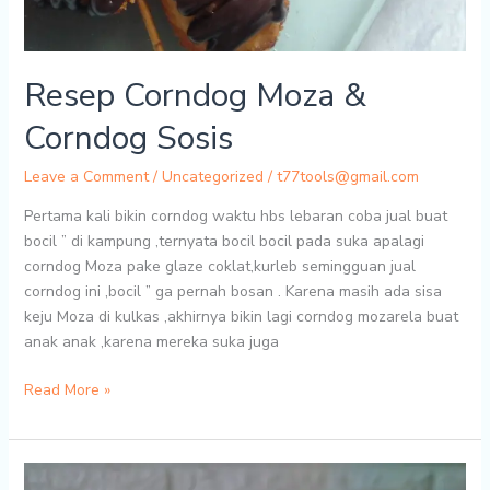
Resep Corndog Moza &
Corndog Sosis
Leave a Comment
/
Uncategorized
/
t77tools@gmail.com
Pertama kali bikin corndog waktu hbs lebaran coba jual buat
bocil ” di kampung ,ternyata bocil bocil pada suka apalagi
corndog Moza pake glaze coklat,kurleb semingguan jual
corndog ini ,bocil ” ga pernah bosan . Karena masih ada sisa
keju Moza di kulkas ,akhirnya bikin lagi corndog mozarela buat
anak anak ,karena mereka suka juga
Resep
Read More »
Corndog
Moza
&
Corndog