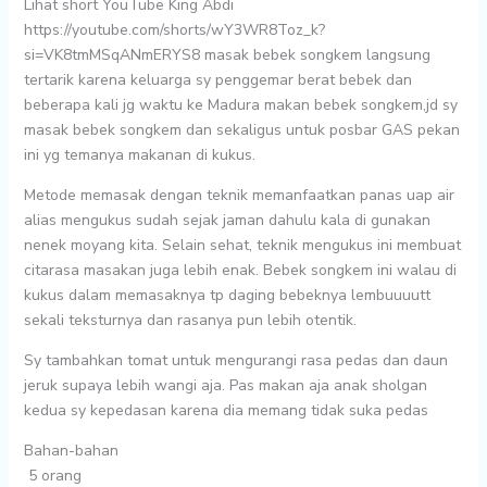
Lihat short YouTube King Abdi
https://youtube.com/shorts/wY3WR8Toz_k?
si=VK8tmMSqANmERYS8 masak bebek songkem langsung
tertarik karena keluarga sy penggemar berat bebek dan
beberapa kali jg waktu ke Madura makan bebek songkem,jd sy
masak bebek songkem dan sekaligus untuk posbar GAS pekan
ini yg temanya makanan di kukus.
Metode memasak dengan teknik memanfaatkan panas uap air
alias mengukus sudah sejak jaman dahulu kala di gunakan
nenek moyang kita. Selain sehat, teknik mengukus ini membuat
citarasa masakan juga lebih enak. Bebek songkem ini walau di
kukus dalam memasaknya tp daging bebeknya lembuuuutt
sekali teksturnya dan rasanya pun lebih otentik.
Sy tambahkan tomat untuk mengurangi rasa pedas dan daun
jeruk supaya lebih wangi aja. Pas makan aja anak sholgan
kedua sy kepedasan karena dia memang tidak suka pedas
Bahan-bahan
5 orang