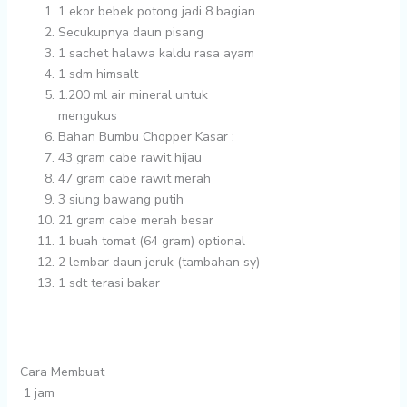
1 ekor
bebek potong jadi 8 bagian
Secukupnya
daun pisang
1 sachet
halawa kaldu rasa ayam
1 sdm
himsalt
1.200 ml
air mineral untuk
mengukus
Bahan Bumbu Chopper Kasar :
43 gram
cabe rawit hijau
47 gram
cabe rawit merah
3 siung
bawang putih
21 gram
cabe merah besar
1 buah
tomat (64 gram) optional
2 lembar
daun jeruk (tambahan sy)
1 sdt
terasi bakar
Cara Membuat
1 jam