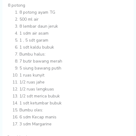
8 potong
8 potong
ayam TG
500 ml
air
8 lembar
daun jeruk
1 sdm
air asam
1
, 5 sdt garam
1 sdt
kaldu bubuk
Bumbu halus:
7 butir
bawang merah
5 siung
bawang putih
1 ruas
kunyit
1/2 ruas
jahe
1/2 ruas
lengkuas
1/2 sdt
merica bubuk
1 sdt
ketumbar bubuk
Bumbu oles:
6 sdm
Kecap manis
3 sdm
Margarine