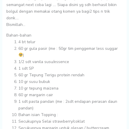
semangat next coba lagi …. Siapa disini yg sdh berhasil bikin
bolgul dengan memakai otang komen ya bagi2 tips n trik
donk….
Bismillah…
Bahan-bahan
4
bt telur
60 gr
gula pasir (me : 50gr tim penggemar less suggar
)
1/2 sdt
vanila susu/essence
1 sdt
SP
60 gr
Tepung Terigu protein rendah
10 gr
susu bubuk
10 gr
tepung maizena
60 gr
margarin cair
1 sdt
pasta pandan (me : 2sdt endapan perasan daun
pandan)
Bahan isian Topping :
Secukupnya
Selai strawberry/coklat
Secukupnya
margarin untuk olesan / buttercream