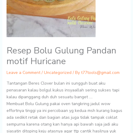
Resep Bolu Gulung Pandan
motif Huricane
Leave a Comment
/
Uncategorized
/ By
t77tools@gmail.com
Tantangan Beres Clover bulan ini sungguh buat aku
penasaran kalau bolgul kukus insyaallah sering sukses tapi
kalau dipanggang duh duh sesuatu banget ….
Membuat Bolu Gulung pakai oven tangkring jadul wow
effortnya tinggi ya ini percobaan yg kedua msh kurang bagus
ada sedikit retak dan bagian atas juga tidak tampak coklat
sempurna karena otang kan hanya api bawah saja jadi aku
siasatin ditoping keju atasnya agar ttp cantik hasilnya yuk