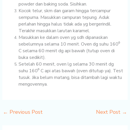
powder dan baking soda. Sisihkan.
Kocok telur, skm dan garam hingga tercampur
sempurna. Masukkan campuran tepung. Aduk
perlahan hingga halus tidak ada yg bergerindil.
Terakhir masukkan larutan karamel.
Masukkan ke dalam oven yg sdh dipanaskan
sebelumnya selama 10 menit. Oven dg suhu 160⁰
C selama 60 menit dg api bawah (tutup oven di
buka sedikit).
Setelah 60 menit, oven lg selama 30 menit dg
suhu 160⁰ C api atas bawah (oven ditutup ya). Test
tusuk. Jika belum matang, bisa ditambah lagi waktu
mengovennya.
←
Previous Post
Next Post
→