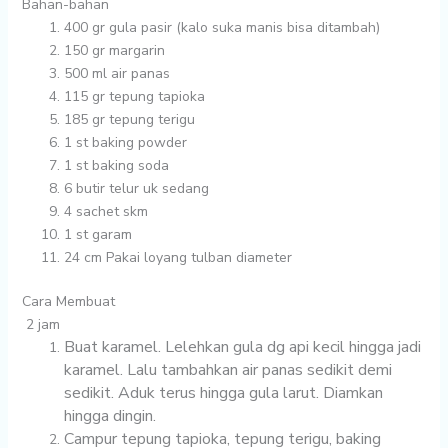
Bahan-bahan
400 gr
gula pasir (kalo suka manis bisa ditambah)
150 gr
margarin
500 ml
air panas
115 gr
tepung tapioka
185 gr
tepung terigu
1 st
baking powder
1 st
baking soda
6 butir
telur uk sedang
4 sachet
skm
1 st
garam
24 cm
Pakai loyang tulban diameter
Cara Membuat
2 jam
Buat karamel. Lelehkan gula dg api kecil hingga jadi
karamel. Lalu tambahkan air panas sedikit demi
sedikit. Aduk terus hingga gula larut. Diamkan
hingga dingin.
Campur tepung tapioka, tepung terigu, baking