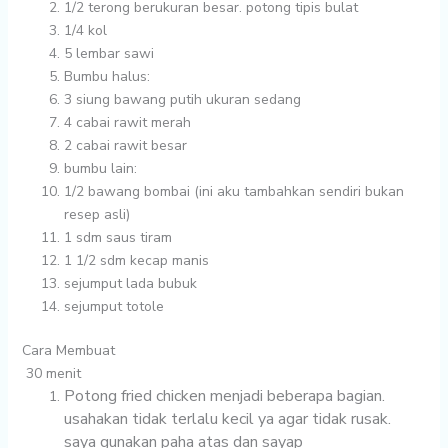
1/2
terong berukuran besar. potong tipis bulat
1/4 kol
5 lembar sawi
Bumbu halus:
3 siung
bawang putih ukuran sedang
4 cabai rawit merah
2
cabai rawit besar
bumbu lain:
1/2 bawang bombai (ini aku tambahkan sendiri bukan
resep asli)
1 sdm
saus tiram
1 1/2 sdm
kecap manis
sejumput
lada bubuk
sejumput
totole
Cara Membuat
30 menit
Potong fried chicken menjadi beberapa bagian.
usahakan tidak terlalu kecil ya agar tidak rusak.
saya gunakan paha atas dan sayap