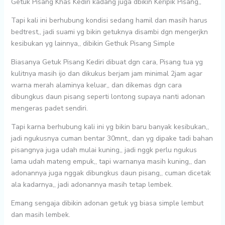
Getuk Pisang Khas Kediri kadang juga dbikin Keripik Pisang,,
Tapi kali ini berhubung kondisi sedang hamil dan masih harus
bedtrest,, jadi suami yg bikin getuknya disambi dgn mengerjkn
kesibukan yg lainnya,, dibikin Gethuk Pisang Simple
Biasanya Getuk Pisang Kediri dibuat dgn cara, Pisang tua yg
kulitnya masih ijo dan dikukus berjam jam minimal 2jam agar
warna merah alaminya keluar,, dan dikemas dgn cara
dibungkus daun pisang seperti lontong supaya nanti adonan
mengeras padet sendiri.
Tapi karna berhubung kali ini yg bikin baru banyak kesibukan,,
jadi ngukusnya cuman bentar 30mnt,, dan yg dipake tadi bahan
pisangnya juga udah mulai kuning,, jadi nggk perlu ngukus
lama udah mateng empuk,, tapi warnanya masih kuning,, dan
adonannya juga nggak dibungkus daun pisang,, cuman dicetak
ala kadarnya,, jadi adonannya masih tetap lembek.
Emang sengaja dibikin adonan getuk yg biasa simple lembut
dan masih lembek.