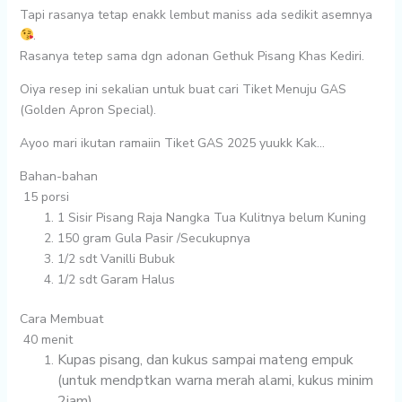
Tapi rasanya tetap enakk lembut maniss ada sedikit asemnya
.
Rasanya tetep sama dgn adonan Gethuk Pisang Khas Kediri.
Oiya resep ini sekalian untuk buat cari Tiket Menuju GAS
(Golden Apron Special).
Ayoo mari ikutan ramaiin Tiket GAS 2025 yuukk Kak…
Bahan-bahan
15 porsi
1 Sisir
Pisang Raja Nangka Tua Kulitnya belum Kuning
150 gram
Gula Pasir /Secukupnya
1/2 sdt
Vanilli Bubuk
1/2 sdt
Garam Halus
Cara Membuat
40 menit
Kupas pisang, dan kukus sampai mateng empuk
(untuk mendptkan warna merah alami, kukus minim
2jam)