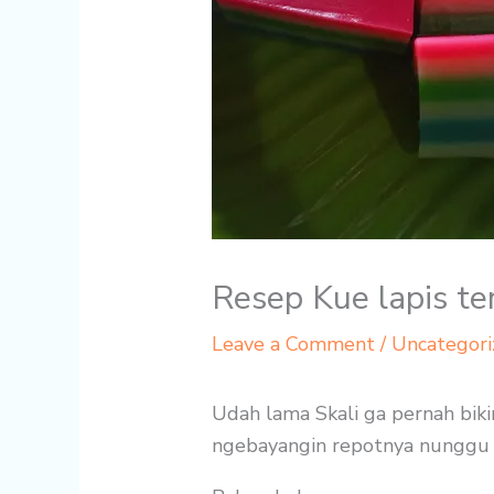
Resep Kue lapis te
Leave a Comment
/
Uncategori
Udah lama Skali ga pernah bikin
ngebayangin repotnya nunggu 