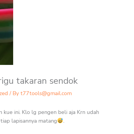
rigu takaran sendok
zed
/ By
t77tools@gmail.com
 kue ini. Klo lg pengen beli aja Krn udah
tiap lapisannya matang
.