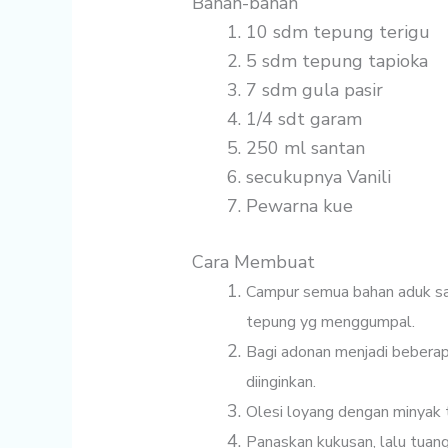
Bahan-bahan
10 sdm
tepung terigu
5 sdm
tepung tapioka
7 sdm
gula pasir
1/4 sdt
garam
250 ml
santan
secukupnya
Vanili
Pewarna kue
Cara Membuat
Campur semua bahan aduk sam
tepung yg menggumpal.
Bagi adonan menjadi bebera
diinginkan.
Olesi loyang dengan minyak t
Panaskan kukusan, lalu tuan