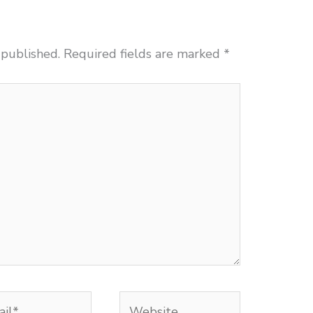
 published.
Required fields are marked
*
l*
Website