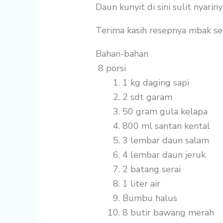
Daun kunyit di sini sulit nyariny
Terima kasih resepnya mbak se
Bahan-bahan
8 porsi
1 kg
daging sapi
2 sdt
garam
50 gram
gula kelapa
800 ml
santan kental
3 lembar
daun salam
4 lembar
daun jeruk
2 batang
serai
1 liter
air
Bumbu halus
8 butir
bawang merah