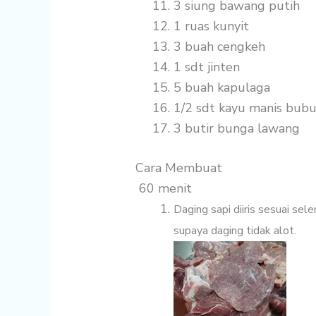
3 siung
bawang putih
1 ruas
kunyit
3 buah
cengkeh
1 sdt
jinten
5 buah
kapulaga
1/2 sdt
kayu manis bub
3 butir
bunga lawang
Cara Membuat
60 menit
Daging sapi diiris sesuai sel
supaya daging tidak alot.