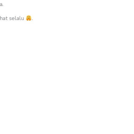
a.
hat selalu
.