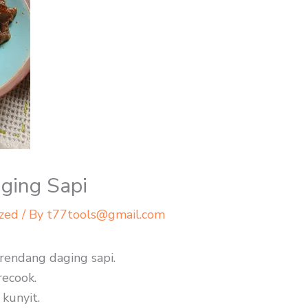
ging Sapi
zed
/ By
t77tools@gmail.com
rendang daging sapi.
recook.
 kunyit.