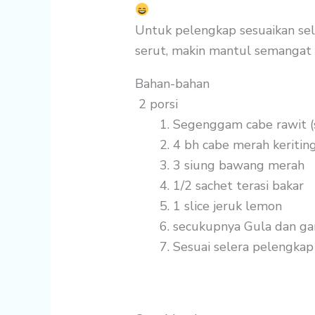
Untuk pelengkap sesuaikan se
serut, makin mantul semangat
Bahan-bahan
2 porsi
Segenggam
cabe rawit (
4 bh
cabe merah keritin
3 siung
bawang merah
1/2 sachet
terasi bakar
1 slice
jeruk lemon
secukupnya
Gula dan g
Sesuai selera
pelengkap