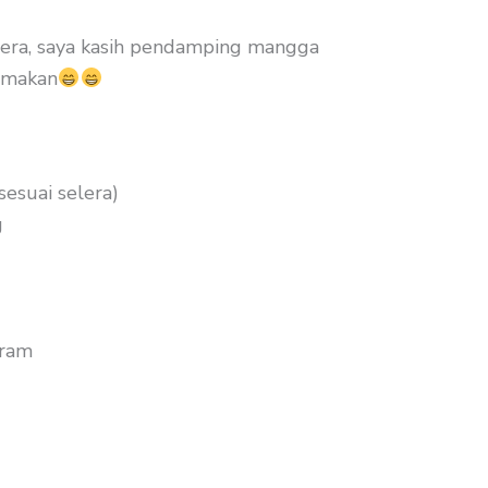
lera, saya kasih pendamping mangga
 makan
sesuai selera)
g
aram