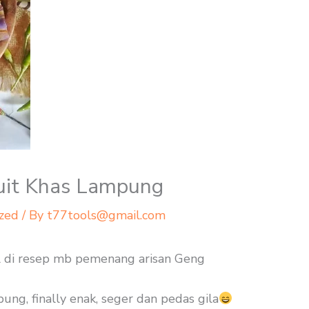
uit Khas Lampung
zed
/ By
t77tools@gmail.com
al di resep mb pemenang arisan Geng
pung, finally enak, seger dan pedas gila