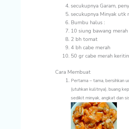
secukupnya
Garam, peny
secukupnya
Minyak utk
Bumbu halus :
10 siung
bawang merah
2 bh
tomat
4 bh
cabe merah
50 gr
cabe merah keriti
Cara Membuat
Pertama – tama, bersihkan u
(utuhkan kulitnya), buang ke
sedikit minyak, angkat dan si