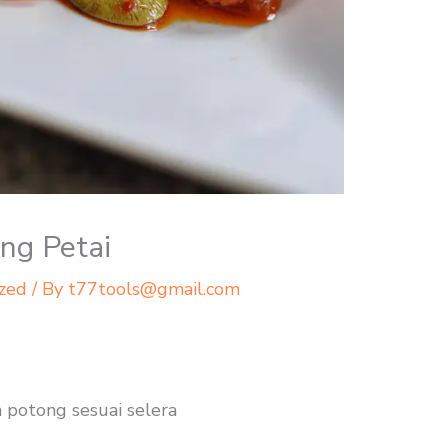
ng Petai
zed
/ By
t77tools@gmail.com
 potong sesuai selera