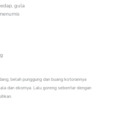
edap, gula
 menumis
ng
dang, belah punggung dan buang kotorannya
pala dan ekornya. Lalu goreng sebentar dengan
sihkan.