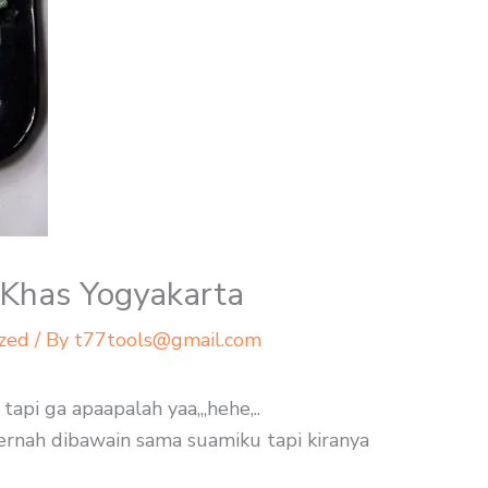
Khas Yogyakarta
zed
/ By
t77tools@gmail.com
tapi ga apaapalah yaa,,,hehe,..
 pernah dibawain sama suamiku tapi kiranya