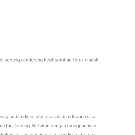
pi sedang cenderung kecil sembari terus diaduk
ng sudah diberi alas plastik dan ditaburi sisa
buri lagi tepung. Ratakan dengan menggunakan
Lakukan selagi adonan dalam kondisi panas yaa