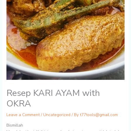
Resep KARI AYAM with
OKRA
Leave a Comment
/
Uncategorized
/ By
t77tools@gmail.com
Bismillah