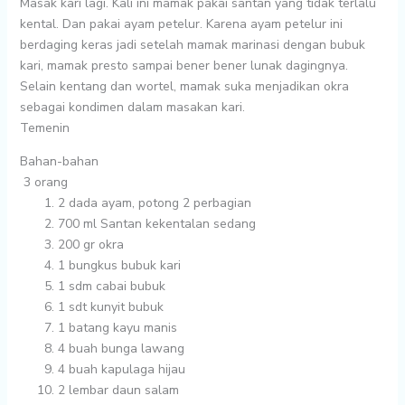
Masak kari lagi. Kali ini mamak pakai santan yang tidak terlalu
kental. Dan pakai ayam petelur. Karena ayam petelur ini
berdaging keras jadi setelah mamak marinasi dengan bubuk
kari, mamak presto sampai bener bener lunak dagingnya.
Selain kentang dan wortel, mamak suka menjadikan okra
sebagai kondimen dalam masakan kari.
Temenin
Bahan-bahan
3 orang
2
dada ayam, potong 2 perbagian
700 ml
Santan kekentalan sedang
200 gr
okra
1 bungkus
bubuk kari
1 sdm
cabai bubuk
1 sdt
kunyit bubuk
1 batang
kayu manis
4 buah
bunga lawang
4 buah
kapulaga hijau
2 lembar
daun salam