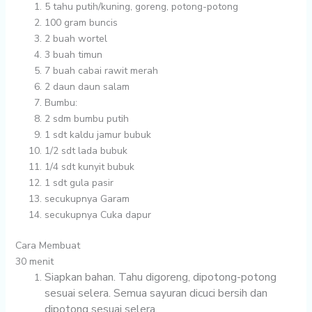
5
tahu putih/kuning, goreng, potong-potong
100 gram
buncis
2 buah
wortel
3 buah
timun
7 buah
cabai rawit merah
2 daun
daun salam
Bumbu:
2 sdm
bumbu putih
1 sdt
kaldu jamur bubuk
1/2 sdt
lada bubuk
1/4 sdt
kunyit bubuk
1 sdt
gula pasir
secukupnya
Garam
secukupnya
Cuka dapur
Cara Membuat
30 menit
Siapkan bahan. Tahu digoreng, dipotong-potong
sesuai selera. Semua sayuran dicuci bersih dan
dipotong sesuai selera.