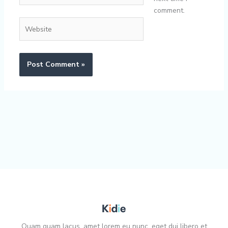
comment.
Website
Quam quam lacus, amet lorem eu nunc, eget dui libero et