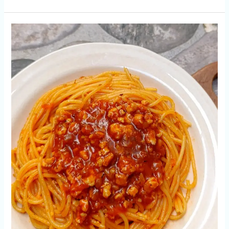
Ayam
Panggang
Banjar