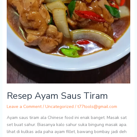
Resep Ayam Saus Tiram
Leave a Comment
/
Uncategorized
/
t77tools@gmail.com
Ayam saus tiram ala Chinese food ini enak banget. Masak sat
set buat sahur. Biasanya kalo sahur suka bingung masak apa.
lihat di kulkas ada paha ayam fillet, bawang bombay. jadi deh