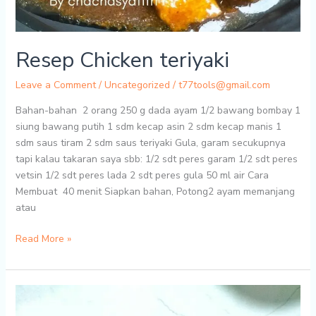
Resep Chicken teriyaki
Leave a Comment
/
Uncategorized
/
t77tools@gmail.com
Bahan-bahan 2 orang 250 g dada ayam 1/2 bawang bombay 1
siung bawang putih 1 sdm kecap asin 2 sdm kecap manis 1
sdm saus tiram 2 sdm saus teriyaki Gula, garam secukupnya
tapi kalau takaran saya sbb: 1/2 sdt peres garam 1/2 sdt peres
vetsin 1/2 sdt peres lada 2 sdt peres gula 50 ml air Cara
Membuat 40 menit Siapkan bahan, Potong2 ayam memanjang
atau
Resep
Read More »
Chicken
teriyaki