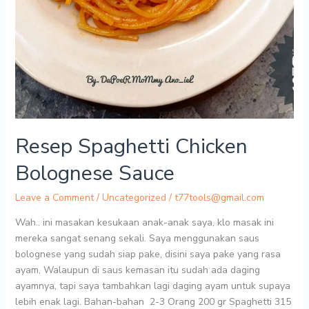
Resep Spaghetti Chicken
Bolognese Sauce
Leave a Comment
/
Uncategorized
/
t77tools@gmail.com
Wah.. ini masakan kesukaan anak-anak saya, klo masak ini
mereka sangat senang sekali. Saya menggunakan saus
bolognese yang sudah siap pake, disini saya pake yang rasa
ayam, Walaupun di saus kemasan itu sudah ada daging
ayamnya, tapi saya tambahkan lagi daging ayam untuk supaya
lebih enak lagi. Bahan-bahan 2-3 Orang 200 gr Spaghetti 315