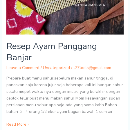
Resep Ayam Panggang
Banjar
Leave a Comment
/
Uncategorized
/
t77tools@gmail.com
Prepare buat menu sahur,sebelum makan sahur tinggal di
panaskan saja karena jujur saja beberapa kali ini bangun sahur
selalu mepet waktu nya dengan imsak, yang berakhir dengan
ceplok telur buat menu makan sahur Mom kesayangan sudah
persiapan menu sahur apa saja ada yang sama kahh Bahan-
bahan 3 -4 orang 1/2 ekor ayam bagian bawah 1 sdm air
Resep
Read More »