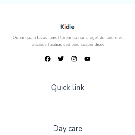
Quam quam lacus, amet lorem eu nunc, eget dui libero et
faucibus facilisis sed odio suspendisse
Quick link
Day care